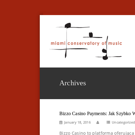
Archives
Bizzo Casino Payments: Jak Szybko 
January 18, 2016
Uncategorize
Bizzo Casino to platforma oferując