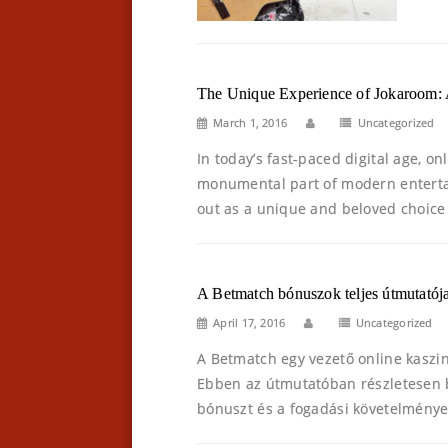
The Unique Experience of Jokaroom:
March 1, 2016
Uncategorized
In today’s fast-paced digital age, 
monumental part of modern enterta
out as a unique and beloved choice
A Betmatch bónuszok teljes útmutatój
April 17, 2016
Uncategorized
A Betmatch egy vezető online kaszi
Ebben az útmutatóban részletesen b
bónuszt és a fogadási követelmények