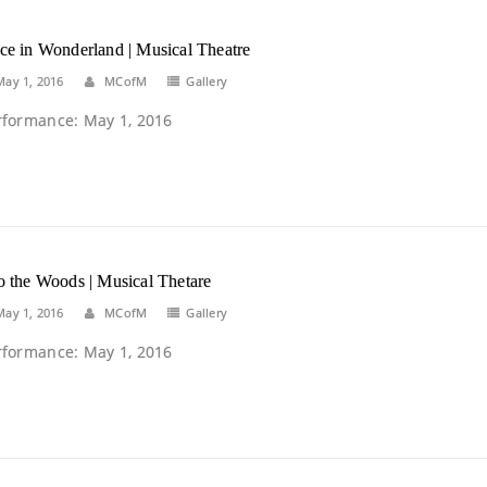
ce in Wonderland | Musical Theatre
May 1, 2016
MCofM
Gallery
rformance: May 1, 2016
o the Woods | Musical Thetare
May 1, 2016
MCofM
Gallery
rformance: May 1, 2016