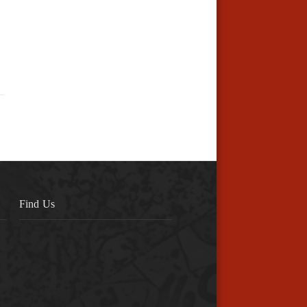
Find Us