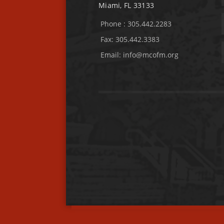
Miami, FL 33133
Phone : 305.442.2283
Fax: 305.442.3383
Email:
info@mcofm.org