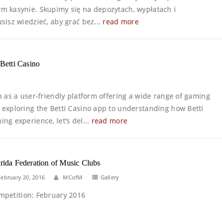
m kasynie. Skupimy się na depozytach, wypłatach i
sisz wiedzieć, aby grać bez...
read more
Betti Casino
d
n as a user-friendly platform offering a wide range of gaming
 exploring the Betti Casino app to understanding how Betti
ng experience, let’s del...
read more
rida Federation of Music Clubs
February 20, 2016
MCofM
Gallery
mpetition: February 2016