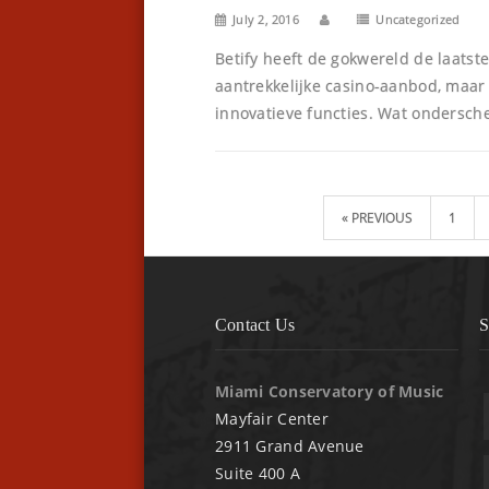
July 2, 2016
Uncategorized
Betify heeft de gokwereld de laatst
aantrekkelijke casino-aanbod, maar
innovatieve functies. Wat ondersche
« PREVIOUS
1
Contact Us
S
Miami Conservatory of Music
Mayfair Center
2911 Grand Avenue
Suite 400 A