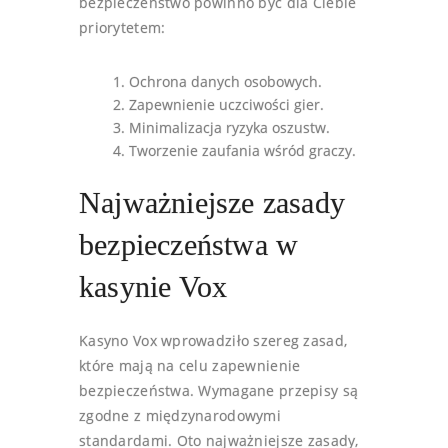
bezpieczeństwo powinno być dla Ciebie
priorytetem:
Ochrona danych osobowych.
Zapewnienie uczciwości gier.
Minimalizacja ryzyka oszustw.
Tworzenie zaufania wśród graczy.
Najważniejsze zasady
bezpieczeństwa w
kasynie Vox
Kasyno Vox wprowadziło szereg zasad,
które mają na celu zapewnienie
bezpieczeństwa. Wymagane przepisy są
zgodne z międzynarodowymi
standardami. Oto najważniejsze zasady,