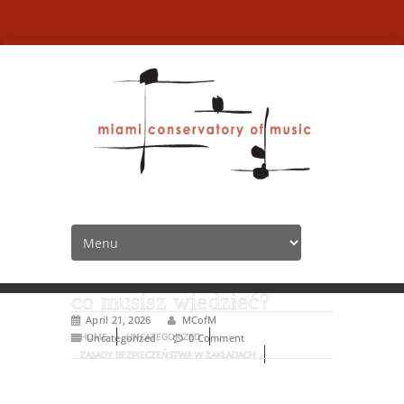
Zasady bezpieczeństwa w
zakładach w kasynie Vox:
co musisz wiedzieć?
April 21, 2026
MCofM
HOME
UNCATEGORIZED
Uncategorized
0 Comment
ZASADY BEZPIECZEŃSTWA W ZAKŁADACH