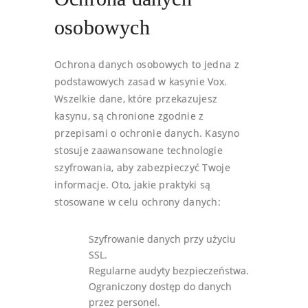
osobowych
Ochrona danych osobowych to jedna z
podstawowych zasad w kasynie Vox.
Wszelkie dane, które przekazujesz
kasynu, są chronione zgodnie z
przepisami o ochronie danych. Kasyno
stosuje zaawansowane technologie
szyfrowania, aby zabezpieczyć Twoje
informacje. Oto, jakie praktyki są
stosowane w celu ochrony danych:
Szyfrowanie danych przy użyciu
SSL.
Regularne audyty bezpieczeństwa.
Ograniczony dostęp do danych
przez personel.