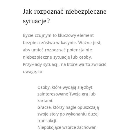
Jak rozpoznać niebezpieczne
sytuacje?
Bycie czujnym to kluczowy element
bezpieczeństwa w kasynie. Ważne jest,
aby umieć rozpoznać potencjalnie
niebezpieczne sytuacje lub osoby.
Przykłady sytuacji, na które warto zwrócić
uwagę, to:
Osoby, które wydają się zbyt
zainteresowane Twoją grą lub
kartami.
Gracze, którzy nagle opuszczają
swoje stoły po wykonaniu dużej
transakcji.
Niepokojące wzorce zachowań