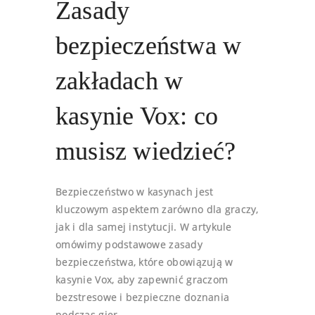
Zasady
bezpieczeństwa w
zakładach w
kasynie Vox: co
musisz wiedzieć?
Bezpieczeństwo w kasynach jest
kluczowym aspektem zarówno dla graczy,
jak i dla samej instytucji. W artykule
omówimy podstawowe zasady
bezpieczeństwa, które obowiązują w
kasynie Vox, aby zapewnić graczom
bezstresowe i bezpieczne doznania
podczas gier.