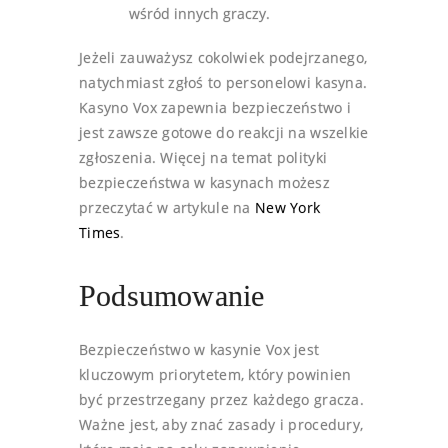
wśród innych graczy.
Jeżeli zauważysz cokolwiek podejrzanego,
natychmiast zgłoś to personelowi kasyna.
Kasyno Vox zapewnia bezpieczeństwo i
jest zawsze gotowe do reakcji na wszelkie
zgłoszenia. Więcej na temat polityki
bezpieczeństwa w kasynach możesz
przeczytać w artykule na
New York
Times
.
Podsumowanie
Bezpieczeństwo w kasynie Vox jest
kluczowym priorytetem, który powinien
być przestrzegany przez każdego gracza.
Ważne jest, aby znać zasady i procedury,