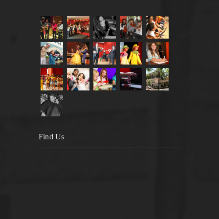
Find Us