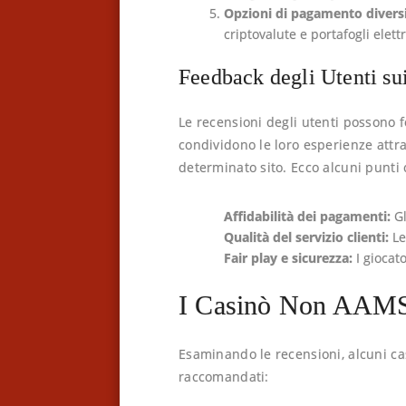
Opzioni di pagamento diversi
criptovalute e portafogli elettr
Feedback degli Utenti 
Le recensioni degli utenti possono f
condividono le loro esperienze attr
determinato sito. Ecco alcuni punt
Affidabilità dei pagamenti:
Gl
Qualità del servizio clienti:
Le
Fair play e sicurezza:
I giocato
I Casinò Non AAMS
Esaminando le recensioni, alcuni ca
raccomandati: