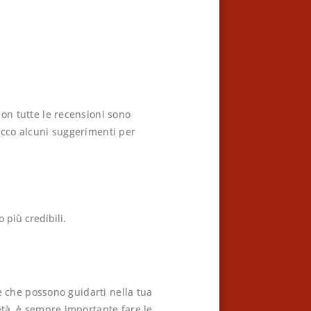
on tutte le recensioni sono
Ecco alcuni suggerimenti per
 più credibili.
ve che possono guidarti nella tua
età, è sempre importante fare le