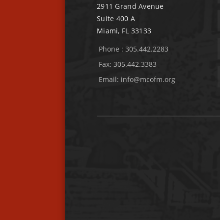
2911 Grand Avenue
Suite 400 A
Miami, FL 33133
Phone : 305.442.2283
Fax: 305.442.3383
Email:
info@mcofm.org