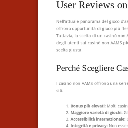
User Reviews on
Nell’attuale panorama del gioco d’a
offrono opportunità di gioco più fle
Tuttavia, la scelta di un casinò non
degli utenti sui casinò non AAMS più 
scelta giusta.
Perché Scegliere 
I casinò non AAMS offrono una serie
siti:
Bonus più elevati:
Molti casi
Maggiore varietà di giochi:
Gl
Accessibilità internazionale:
Q
Integrità e privacy:
Non essend