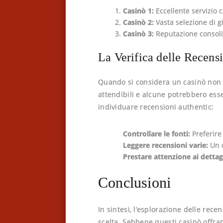
Casinò 1:
Eccellente servizio 
Casinò 2:
Vasta selezione di g
Casinò 3:
Reputazione consolid
La Verifica delle Recens
Quando si considera un casinò non A
attendibili e alcune potrebbero ess
individuare recensioni authentic:
Controllare le fonti:
Preferire 
Leggere recensioni varie:
Un c
Prestare attenzione ai dettagl
Conclusioni
In sintesi, l’esplorazione delle rec
scelta. Sebbene questi casinò offra