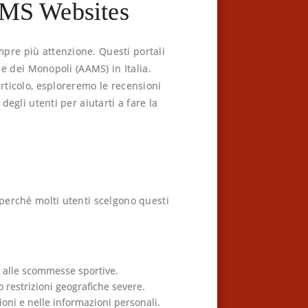
AMS Websites
pre più attenzione. Questi portali
 e dei Monopoli (AAMS) in Italia.
rticolo, esploreremo le recensioni
egli utenti per aiutarti a fare la
 perché molti utenti scelgono questi
t alle scommesse sportive.
o restrizioni geografiche severe.
oni e nelle informazioni personali.