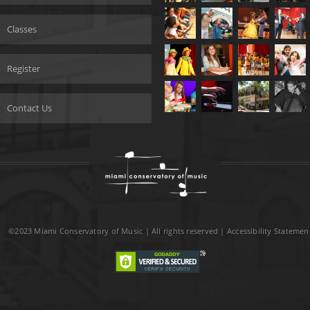
Classes
Register
Contact Us
©2023 Miami Conservatory of Music | All rights reserved |
Accessibility Statemen