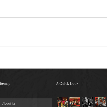
itemap
A Quick Look
About Us