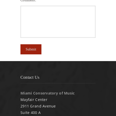
Comment:
Contact Us
Miami Conservatory of Music
Mayfair Center
2911 Grand Avenue
Suite 400 A