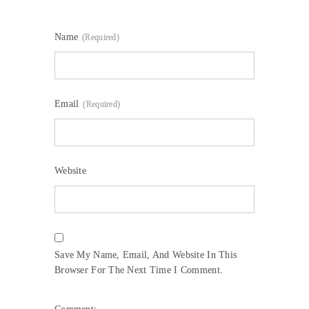
Name
(required)
Email
(required)
Website
Save My Name, Email, And Website In This
Browser For The Next Time I Comment.