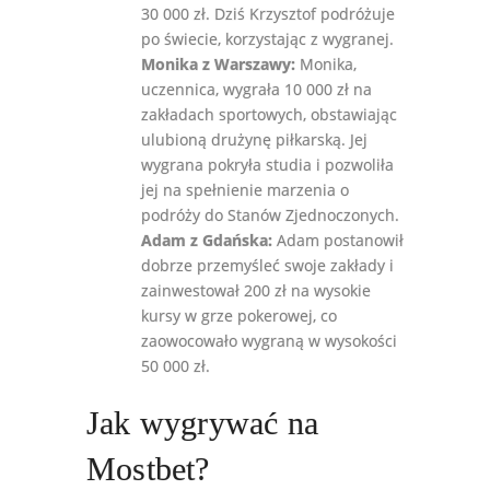
30 000 zł. Dziś Krzysztof podróżuje
po świecie, korzystając z wygranej.
Monika z Warszawy:
Monika,
uczennica, wygrała 10 000 zł na
zakładach sportowych, obstawiając
ulubioną drużynę piłkarską. Jej
wygrana pokryła studia i pozwoliła
jej na spełnienie marzenia o
podróży do Stanów Zjednoczonych.
Adam z Gdańska:
Adam postanowił
dobrze przemyśleć swoje zakłady i
zainwestował 200 zł na wysokie
kursy w grze pokerowej, co
zaowocowało wygraną w wysokości
50 000 zł.
Jak wygrywać na
Mostbet?