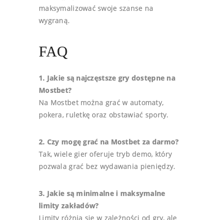
maksymalizować swoje szanse na
wygraną.
FAQ
1. Jakie są najczęstsze gry dostępne na
Mostbet?
Na Mostbet można grać w automaty,
pokera, ruletkę oraz obstawiać sporty.
2. Czy mogę grać na Mostbet za darmo?
Tak, wiele gier oferuje tryb demo, który
pozwala grać bez wydawania pieniędzy.
3. Jakie są minimalne i maksymalne
limity zakładów?
Limity różnią się w zależności od gry, ale