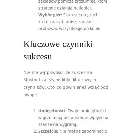
zakładów pomoże zrozumieć, które
strategie działają najlepiej.
Wybór gier:
Skup się na grach,
które znasz i lubisz, zamiast
próbować wszystkiego po kolei.
Kluczowe czynniki
sukcesu
Nie ma wątpliwości, że sukces na
Mostbet zależy od kilku kluczowych
czynników. Oto, co powinieneś wziąć pod
uwagę:
Umiejętności:
Twoje umiejętności
w grze mają bezpośredni wpływ na
szanse na wygraną.
Szczęście:
Nie można zapominać o