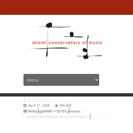
Prawdziwe historie
wielkich wygranych na
Mostbet
April 21, 2026
MCofM
HOME
UNCATEGORIZED
Uncategorized
0 Comment
PRAWDZIWE HISTORIE WIELKICH WYGRANY