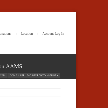
onations
Location
Account Log In
 Non AAMS
IZED
COME IL PRELIEVO IMMEDIATO MIGLIORA