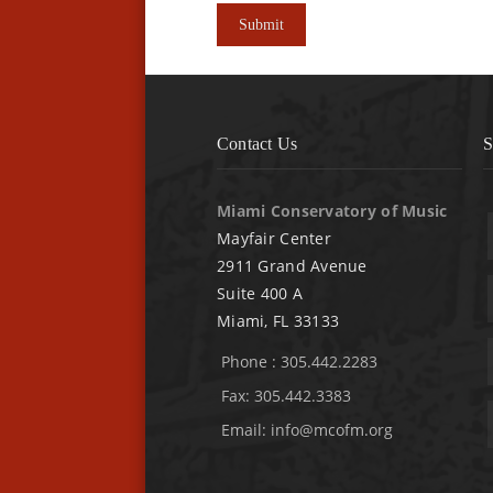
Contact Us
S
Miami Conservatory of Music
Mayfair Center
2911 Grand Avenue
Suite 400 A
Miami, FL 33133
Phone : 305.442.2283
Fax: 305.442.3383
Email:
info@mcofm.org