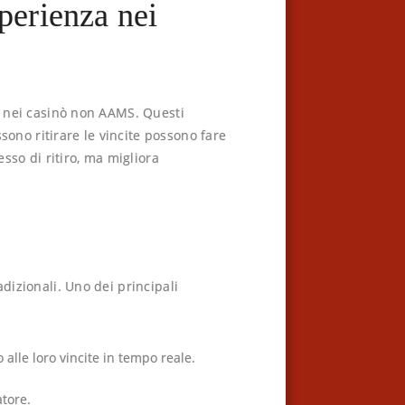
perienza nei
i nei casinò non AAMS. Questi
sono ritirare le vincite possono fare
sso di ritiro, ma migliora
dizionali. Uno dei principali
alle loro vincite in tempo reale.
atore.