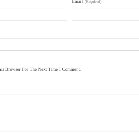
Email
(required)
his Browser For The Next Time I Comment.