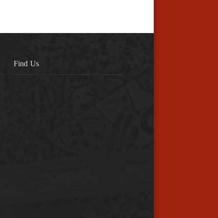
Find Us