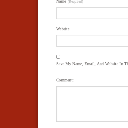
Name
(required)
Website
Save My Name, Email, And Website In T
Comment: