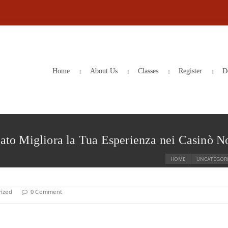
Home
About Us
Classes
Register
D
ato Migliora la Tua Esperienza nei Casinò
HOME
UNCATEGOR
rized
0 Comment