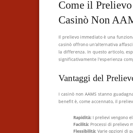
Come il Prelievo
Casinò Non AA
Il prelievo immediato è una funzion
casinò offrono un’alternativa affasci
la differenza. In questo articolo, e
significativamente l’esperienza comp
Vantaggi del Preli
I casinò non AAMS stanno guadagnando
benefit è, come accennato, il preli
Rapidità:
I prelievi vengono el
Facilità:
Processi di prelievo m
Flessibilità:
Varie opzioni di p