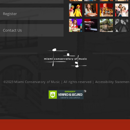
Register
Contact Us
©2023 Miami Conservatory of Music | All rights reserved |
Accessibility Statemen