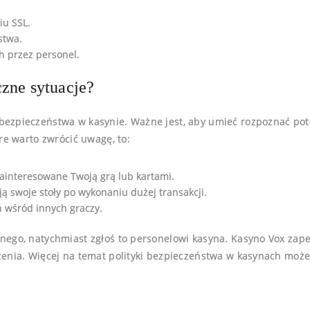
iu SSL.
stwa.
h przez personel.
czne sytuacje?
bezpieczeństwa w kasynie. Ważne jest, aby umieć rozpoznać pot
óre warto zwrócić uwagę, to:
zainteresowane Twoją grą lub kartami.
ją swoje stoły po wykonaniu dużej transakcji.
 wśród innych graczy.
anego, natychmiast zgłoś to personelowi kasyna. Kasyno Vox zap
szenia. Więcej na temat polityki bezpieczeństwa w kasynach moż