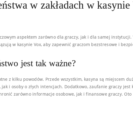
eństwa w zakładach w kasynie 
czowym aspektem zarówno dla graczy, jak i dla samej instytucj
ązują w kasynie Vox, aby zapewnić graczom bezstresowe i bezpi
stwo jest tak ważne?
otne z kilku powodów. Przede wszystkim, kasyna są miejscem du
 jak i osoby o złych intencjach. Dodatkowo, zaufanie graczy jest
ronić zarówno informacje osobowe, jak i finansowe graczy. Ot