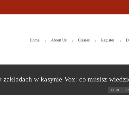
Home
About Us
Classes
Register
D
 zakładach w kasynie Vox: co musisz wiedzi
HOME
C