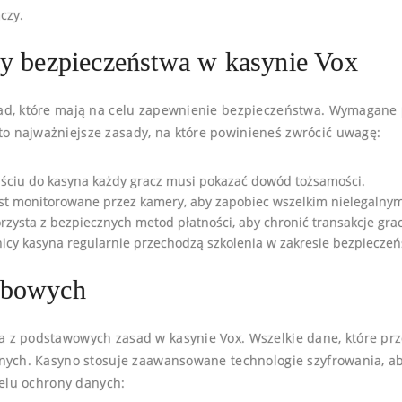
czy.
dy bezpieczeństwa w kasynie Vox
ad, które mają na celu zapewnienie bezpieczeństwa. Wymagane 
 najważniejsze zasady, na które powinieneś zwrócić uwagę:
ściu do kasyna każdy gracz musi pokazać dowód tożsamości.
st monitorowane przez kamery, aby zapobiec wszelkim nielegalnym
zysta z bezpiecznych metod płatności, aby chronić transakcje grac
cy kasyna regularnie przechodzą szkolenia w zakresie bezpieczeń
obowych
 z podstawowych zasad w kasynie Vox. Wszelkie dane, które prz
nych. Kasyno stosuje zaawansowane technologie szyfrowania, ab
celu ochrony danych: