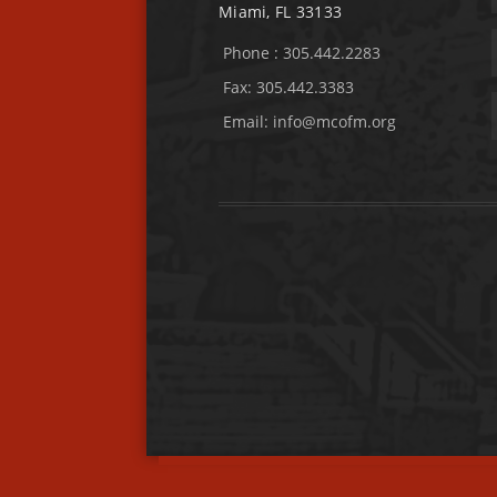
Miami, FL 33133
Phone : 305.442.2283
Fax: 305.442.3383
Email:
info@mcofm.org