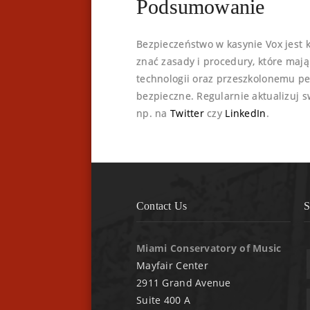
Podsumowanie
Bezpieczeństwo w kasynie Vox jest 
znać zasady i procedury, które maj
technologii oraz przeszkolonemu per
bezpieczne. Regularnie aktualizuj 
np. na
Twitter
czy
LinkedIn
.
Contact Us
S
Miami Conservatory of Music
Mayfair Center
2911 Grand Avenue
Suite 400 A