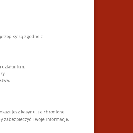
przepisy są zgodne z
 działaniom.
zy.
stwa.
ekazujesz kasynu, są chronione
y zabezpieczyć Twoje informacje.