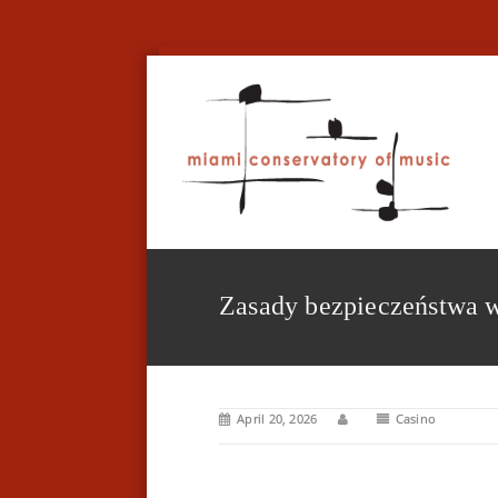
Zasady bezpieczeństwa w
April 20, 2026
Casino