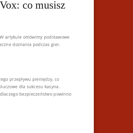
Vox: co musisz
i. W artykule omówimy podstawowe
eczne doznania podczas gier.
żego przepływu pieniędzy, co
 kluczowe dla sukcesu kasyna.
o dlaczego bezpieczeństwo powinno