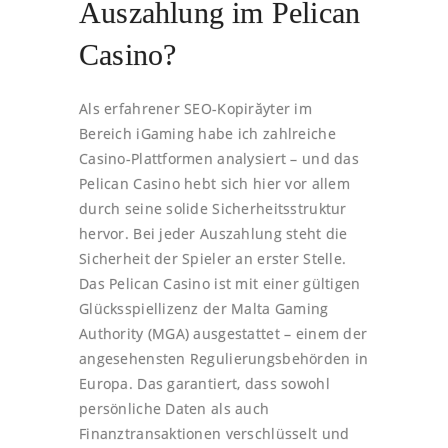
Auszahlung im Pelican
Casino?
Als erfahrener SEO-Kopirăyter im
Bereich iGaming habe ich zahlreiche
Casino-Plattformen analysiert – und das
Pelican Casino hebt sich hier vor allem
durch seine solide Sicherheitsstruktur
hervor. Bei jeder Auszahlung steht die
Sicherheit der Spieler an erster Stelle.
Das Pelican Casino ist mit einer gültigen
Glücksspiellizenz der Malta Gaming
Authority (MGA) ausgestattet – einem der
angesehensten Regulierungsbehörden in
Europa. Das garantiert, dass sowohl
persönliche Daten als auch
Finanztransaktionen verschlüsselt und