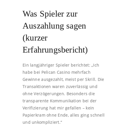
Was Spieler zur
Auszahlung sagen
(kurzer
Erfahrungsbericht)
Ein langjähriger Spieler berichtet: „Ich
habe bei Pelican Casino mehrfach
Gewinne ausgezahlt, meist per Skrill. Die
Transaktionen waren zuverlässig und
ohne Verzögerungen. Besonders die
transparente Kommunikation bei der
Verifizierung hat mir gefallen – kein
Papierkram ohne Ende, alles ging schnell
und unkompliziert.“