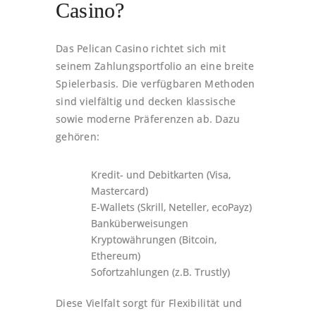
Casino?
Das Pelican Casino richtet sich mit
seinem Zahlungsportfolio an eine breite
Spielerbasis. Die verfügbaren Methoden
sind vielfältig und decken klassische
sowie moderne Präferenzen ab. Dazu
gehören:
Kredit- und Debitkarten (Visa,
Mastercard)
E-Wallets (Skrill, Neteller, ecoPayz)
Banküberweisungen
Kryptowährungen (Bitcoin,
Ethereum)
Sofortzahlungen (z.B. Trustly)
Diese Vielfalt sorgt für Flexibilität und