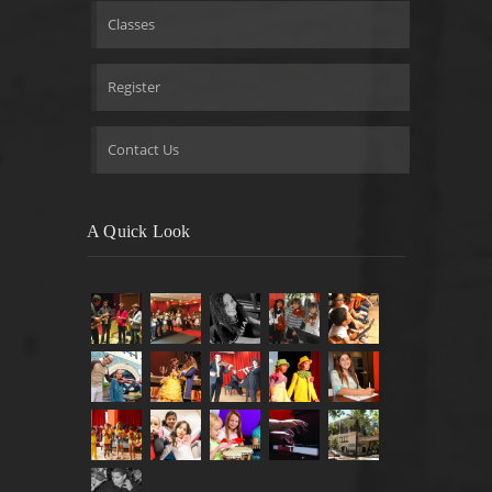
Classes
Register
Contact Us
A Quick Look