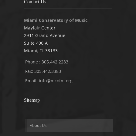
Contact Us
Miami Conservatory of Music
Mayfair Center
2911 Grand Avenue
Suite 400 A
Miami, FL 33133
Phone : 305.442.2283
Fax: 305.442.3383
Email:
info@mcofm.org
Sitemap
About Us