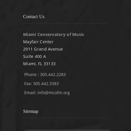
Contact Us
Miami Conservatory of Music
Mayfair Center
2911 Grand Avenue
Suite 400 A
Miami, FL 33133
Phone : 305.442.2283
Fax: 305.442.3383
Email:
info@mcofm.org
Sitemap