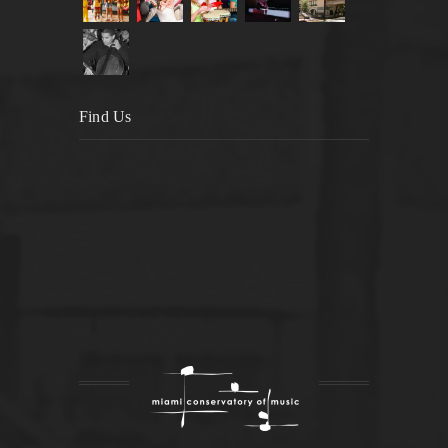
Find Us