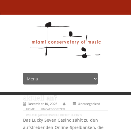
Welche Jackpotspiele
bietet Lucky Seven Casino
aktuell an?
December 10, 2025
Uncategorized
HOME
UNCATEGORIZED
WELCHE JACKPOTSPIELE BIETET LUCKY S
Das Lucky Seven Casino zählt zu den
aufstrebenden Online-Spielbanken, die