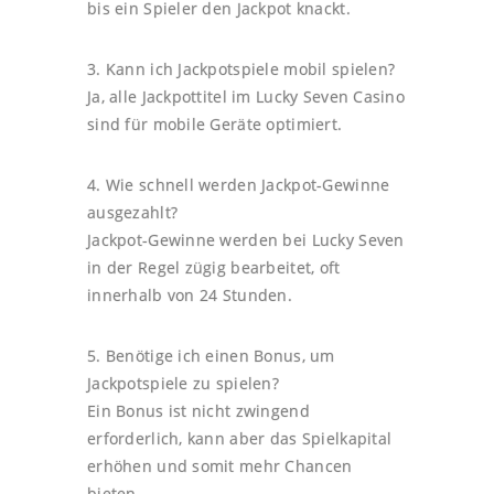
bis ein Spieler den Jackpot knackt.
3. Kann ich Jackpotspiele mobil spielen?
Ja, alle Jackpottitel im Lucky Seven Casino
sind für mobile Geräte optimiert.
4. Wie schnell werden Jackpot-Gewinne
ausgezahlt?
Jackpot-Gewinne werden bei Lucky Seven
in der Regel zügig bearbeitet, oft
innerhalb von 24 Stunden.
5. Benötige ich einen Bonus, um
Jackpotspiele zu spielen?
Ein Bonus ist nicht zwingend
erforderlich, kann aber das Spielkapital
erhöhen und somit mehr Chancen
bieten.