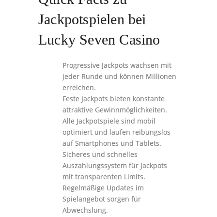
Jackpotspielen bei
Lucky Seven Casino
Progressive Jackpots wachsen mit
jeder Runde und können Millionen
erreichen.
Feste Jackpots bieten konstante
attraktive Gewinnmöglichkeiten.
Alle Jackpotspiele sind mobil
optimiert und laufen reibungslos
auf Smartphones und Tablets.
Sicheres und schnelles
Auszahlungssystem für Jackpots
mit transparenten Limits.
Regelmäßige Updates im
Spielangebot sorgen für
Abwechslung.