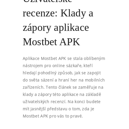
recenze: Klady a
zápory aplikace
Mostbet APK
Aplikace Mostbet APK se stala oblíbeným
nástrojem pro online sázkaře, kteří
hledají pohodlný způsob, jak se zapojit
do světa sázení a hraní her na mobilních
zařízeních. Tento článek se zaměřuje na
klady a zápory této aplikace na základě
uživatelských recenzí. Na konci budete
mít jasnější představu o tom, zda je
Mostbet APK pro vás to pravé.