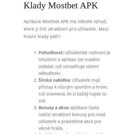
Klady Mostbet APK
Aplikace Mostbet APK má několik výhod,
které ji činí atraktivní pro uživatele. Mezi
hlavní klady patří:
Pohodlnost:
Uživatelské rozhraní je
intuitivní a aplikaci lze snadno
ovládat, což usnadňuje sázení
odkudkoliv.
Široká nabídka:
Uživatelé mají
přístup k různým sportům a hrám,
což znamená, že si každý najde to
své.
Bonusy a akce:
Aplikace často
nabízí atraktivní bonusy pro nové
uživatele a pravidelné akce pro
věrné hráče.