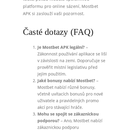
platformu pro online sázení, Mostbet
APK si zaslouží vaši pozornost.
Časté dotazy (FAQ)
Je Mostbet APK legální?
–
Zákonnost používání aplikace se liší
v závislosti na zemi. Doporučuje se
prověřit místní legislativu před
jejím použitím.
Jaké bonusy nabízí Mostbet?
–
Mostbet nabízí různé bonusy,
včetně uvítacích bonusů pro nové
uživatele a pravidelných promo
akcí pro stávající hráče.
Mohu se spojit se zákaznickou
podporou?
– Ano, Mostbet nabízí
zákaznickou podporu