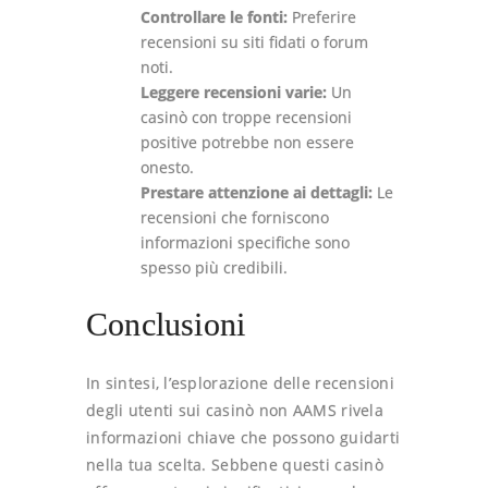
Controllare le fonti:
Preferire
recensioni su siti fidati o forum
noti.
Leggere recensioni varie:
Un
casinò con troppe recensioni
positive potrebbe non essere
onesto.
Prestare attenzione ai dettagli:
Le
recensioni che forniscono
informazioni specifiche sono
spesso più credibili.
Conclusioni
In sintesi, l’esplorazione delle recensioni
degli utenti sui casinò non AAMS rivela
informazioni chiave che possono guidarti
nella tua scelta. Sebbene questi casinò