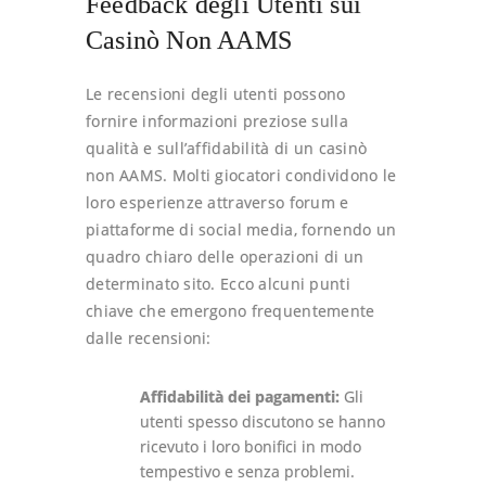
Feedback degli Utenti sui
Casinò Non AAMS
Le recensioni degli utenti possono
fornire informazioni preziose sulla
qualità e sull’affidabilità di un casinò
non AAMS. Molti giocatori condividono le
loro esperienze attraverso forum e
piattaforme di social media, fornendo un
quadro chiaro delle operazioni di un
determinato sito. Ecco alcuni punti
chiave che emergono frequentemente
dalle recensioni:
Affidabilità dei pagamenti:
Gli
utenti spesso discutono se hanno
ricevuto i loro bonifici in modo
tempestivo e senza problemi.