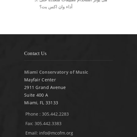
أداء وان اكس بت؟
Contact Us
Miami Conservatory of Music
Mayfair Center
2911 Grand Avenue
Suite 400 A
Miami, FL 33133
Phone : 305.442.2283
Fax: 305.442.3383
Email:
info@mcofm.org