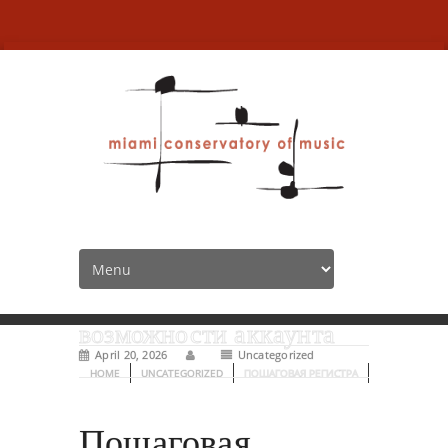
Пошаговая регистрация
в Pin Up контора: вход и
возможности аккаунта
April 20, 2026
Uncategorized
HOME
UNCATEGORIZED
ПОШАГОВАЯ РЕГИСТРА
Пошаговая