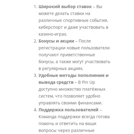
Широкий выбор ставок
– Вы
можете делать ставки на
различные спортивные события,
киберспорт и даже участвовать в
казино-играх.
Бонусы и акции
– После
регистрации новые пользователи
получают приветственные
бонусы, а также могут участвовать
в регулярных акциях.
Удобные методы пополнения и
вывода средств
– В Pin Up
доступно множество платёжных
систем, что позволяет удобно
управлять своими финансами.
Поддержка пользователей
–
Команда поддержки всегда готова
помочь и ответить на ваши
вопросы через различные