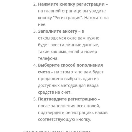
Нажмите кнопку регистрации
–
на главной странице вы увидите
кнопку “Регистрация”. Нажмите на
нее.
Заполните анкету
– в
открывшемся окне вам нужно
будет ввести личные данные,
такие как имя, email и номер
телефона.
Выберите способ пополнения
счета
– на этом этапе вам будет
предложено выбрать один из
доступных методов для ввода
средств на счет.
Подтвердите регистрацию
–
после заполнения всех полей,
подтвердите регистрацию, нажав
соответствующую кнопку.