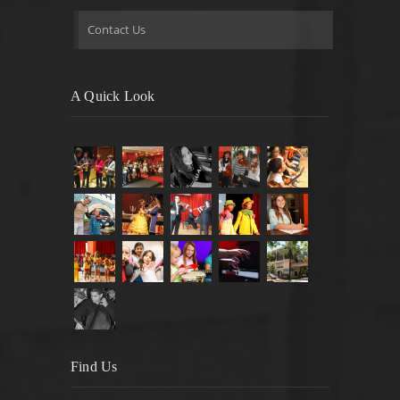
Contact Us
A Quick Look
Find Us