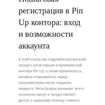
регистрация в Pin
Up контора: вход
и возможности
аккаунта
В этой статье мы подробно рассмотрим
процесс регистрации в букмекерской
конторе Pin Up, а также возможности,
которые открываются перед
пользователем после создания
аккаунта. Регистрация занимает всего
несколько минут и предоставляет
доступ к широкому спектру ставок и