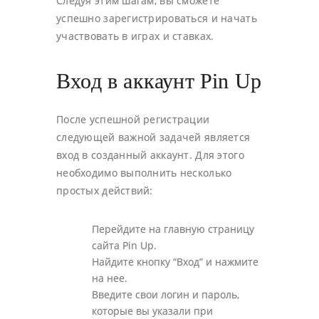
Следуя этим шагам, вы сможете
успешно зарегистрироваться и начать
участвовать в играх и ставках.
Вход в аккаунт Pin Up
После успешной регистрации
следующей важной задачей является
вход в созданный аккаунт. Для этого
необходимо выполнить несколько
простых действий:
Перейдите на главную страницу
сайта Pin Up.
Найдите кнопку “Вход” и нажмите
на нее.
Введите свои логин и пароль,
которые вы указали при