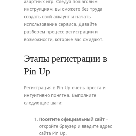
азартных игр. Следуя пошаговым
инструкциям, вы сможете без труда
создать свой аккаунт и начать
использование сервиса. Давайте
разберем процесс регистрации и
возможности, которые вас ожидают.
Этапы регистрации в
Pin Up
Регистрация в Pin Up очень проста и
интуитивно понятна. Выполните
следующие шаги:
Посетите официальный сайт
–
откройте браузер и введите адрес
сайта Pin Up.