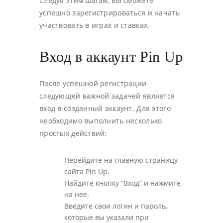
Следуя этим шагам, вы сможете
успешно зарегистрироваться и начать
участвовать в играх и ставках.
Вход в аккаунт Pin Up
После успешной регистрации
следующей важной задачей является
вход в созданный аккаунт. Для этого
необходимо выполнить несколько
простых действий:
Перейдите на главную страницу
сайта Pin Up.
Найдите кнопку “Вход” и нажмите
на нее.
Введите свои логин и пароль,
которые вы указали при