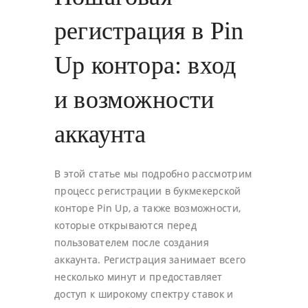
регистрация в Pin
Up контора: вход
и возможности
аккаунта
В этой статье мы подробно рассмотрим
процесс регистрации в букмекерской
конторе Pin Up, а также возможности,
которые открываются перед
пользователем после создания
аккаунта. Регистрация занимает всего
несколько минут и предоставляет
доступ к широкому спектру ставок и