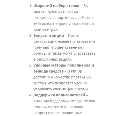
Широкий выбор ставок
– Вы
можете делать ставки на
различные спортивные события,
киберспорт и даже участвовать в
казино-играх.
Бонусы и акции
– После
регистрации новые пользователи
получают приветственные
бонусы, а также могут участвовать
в регулярных акциях.
Удобные методы пополнения и
вывода средств
– В Pin Up
доступно множество платёжных
систем, что позволяет удобно
управлять своими финансами.
Поддержка пользователей
–
Команда поддержки всегда готова
помочь и ответить на ваши
вопросы через различные