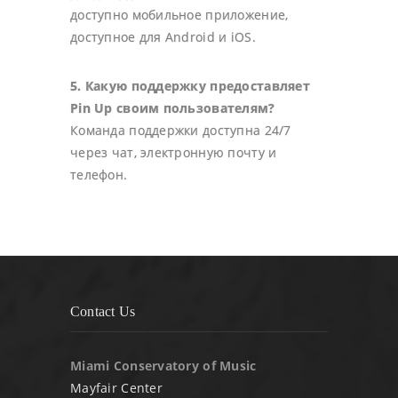
доступно мобильное приложение,
доступное для Android и iOS.
5. Какую поддержку предоставляет
Pin Up своим пользователям?
Команда поддержки доступна 24/7
через чат, электронную почту и
телефон.
Contact Us
Miami Conservatory of Music
Mayfair Center