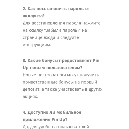
2. Как восстановить пароль от
аккаунта?
Для восстановления пароля нажмите
на ссылку “Забыли пароль?” на
странице входа и следуйте
инструкциям.
3. Какие бонусы предоставляет Pin
Up новым пользователям?
Новые пользователи могут получить
приветственные бонусы на первый
депозит, а также участвовать в других
акциях.
4. Доступно ли мобильное
приложение Pin Up?
Да, для удобства пользователей