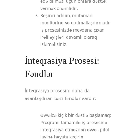
edə bilməsi üçün onlara dəstək
vermək önəmlidir.
Beşinci addım, mütəmadi
monitorinq və optimallaşdırmadır.
İş prosesinizdə meydana çıxan
irəliləyişləri davamlı olaraq
izləməlisiniz.
İnteqrasiya Prosesi:
Fəndlər
İnteqrasiya prosesini daha da
asanlaşdıran bəzi fəndlər vardır:
Əvvəlcə kiçik bir dəstlə başlamaq:
Proqramı tamamilə iş prosesinə
inteqrasiya etməzdən əvvəl, pilot
layihə həyata keçirin.