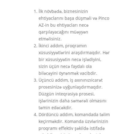
İlk növbədə, biznesinizin
ehtiyaclarını başa düşməli və Pinco
AZ-in bu ehtiyacları necə
qarşılayacağını müəyyən
etməlisiniz.
İkinci addım, proqramın
xüsusiyyətlərini araşdırmaqdır. Hər
bir xüsusiyyətin necə işlədiyini,
sizin üçün necə faydalı ola
biləcəyini öyrənmək vacibdir.
Üçüncü addım, iş axınınızıicarət
prosesinizə uyğunlaşdırmaqdır.
Düzgün inteqrasiya prosesi,
işlərinizin daha səmərəli olmasını
təmin edəcəkdir.
Dördüncü addım, komandada təlim
keçirməkdir. Komanda üzvlərinizin
proqramı effektiv şəkildə istifadə