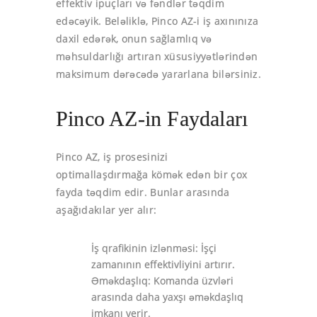
effektiv ipuçları və fəndlər təqdim
edəcəyik. Beləliklə, Pinco AZ-i iş axınınıza
daxil edərək, onun sağlamlıq və
məhsuldarlığı artıran xüsusiyyətlərindən
maksimum dərəcədə yararlana bilərsiniz.
Pinco AZ-in Faydaları
Pinco AZ, iş prosesinizi
optimallaşdırmağa kömək edən bir çox
fayda təqdim edir. Bunlar arasında
aşağıdakılar yer alır:
İş qrafikinin izlənməsi: İşçi
zamanının effektivliyini artırır.
Əməkdaşlıq: Komanda üzvləri
arasında daha yaxşı əməkdaşlıq
imkanı verir.