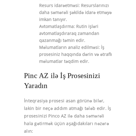
Resurs idarəetməsi: Resurslarınızı
daha səmərəli şəkildə idarə etməyə
imkan tanıyır.
Avtomatlaşdırma: Rutin işləri
avtomatlaşdıraraq zamandan
qazanmağı təmin edir.
Məlumatların analiz edilməsi: İş
prosesiniz haqqında dərin və ətraflı
məlumatlar təqdim edir.
Pinc AZ ilə İş Prosesinizi
Yaradın
İnteqrasiya prosesi asan görünə bilər,
lakin bir neçə addım atmağı tələb edir. İş
prosesinizi Pinco AZ ilə daha səmərəli
hala gətirmək üçün aşağıdakıları nəzərə
alın: