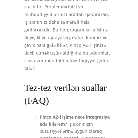
vacibdir. Problemlərinizi və
məhdudiyyətlərinizi aradan qaldıraraq,
iş axınınızı daha səmərəli hala
gətirəcəkdir. Bu tip proqramlarla işiniz
dəyişikliyə uğrayaraq, daha dinamik və
çevik hala gələ bilər. Pinco AZ-i işinizə
daxil etmək üçün atdığınız bu addımlar,
sizə uzunmüddətli müvəffəqiyyət gətirə
bilər.
Tez-tez verilən suallar
(FAQ)
Pinco AZ-i işimə necə inteqrasiya
edə bilərəm?
İş axınınızın
xüsusiyyətlərinə uyğun olaraq