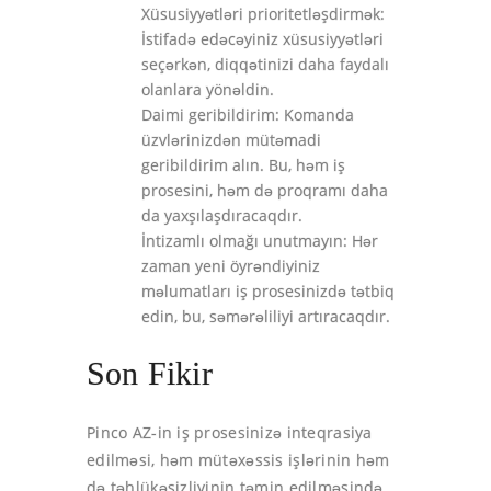
Xüsusiyyətləri prioritetləşdirmək:
İstifadə edəcəyiniz xüsusiyyətləri
seçərkən, diqqətinizi daha faydalı
olanlara yönəldin.
Daimi geribildirim: Komanda
üzvlərinizdən mütəmadi
geribildirim alın. Bu, həm iş
prosesini, həm də proqramı daha
da yaxşılaşdıracaqdır.
İntizamlı olmağı unutmayın: Hər
zaman yeni öyrəndiyiniz
məlumatları iş prosesinizdə tətbiq
edin, bu, səmərəliliyi artıracaqdır.
Son Fikir
Pinco AZ-in iş prosesinizə inteqrasiya
edilməsi, həm mütəxəssis işlərinin həm
də təhlükəsizliyinin təmin edilməsində