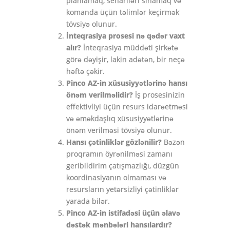
planlamaq, senariləri sınamaq və
komanda üçün təlimlər keçirmək
tövsiyə olunur.
İnteqrasiya prosesi nə qədər vaxt
alır?
İnteqrasiya müddəti şirkətə
görə dəyişir, lakin adətən, bir neçə
həftə çəkir.
Pinco AZ-in xüsusiyyətlərinə hansı
önəm verilməlidir?
İş prosesinizin
effektivliyi üçün resurs idarəetməsi
və əməkdaşlıq xüsusiyyətlərinə
önəm verilməsi tövsiyə olunur.
Hansı çətinliklər gözlənilir?
Bəzən
proqramın öyrənilməsi zamanı
geribildirim çatışmazlığı, düzgün
koordinasiyanın olmaması və
resursların yetərsizliyi çətinliklər
yarada bilər.
Pinco AZ-in istifadəsi üçün əlavə
dəstək mənbələri hansılardır?