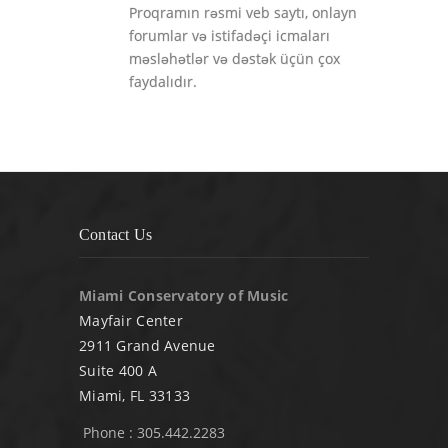
Proqramın rəsmi veb saytı, onlayn
forumlar və istifadəçi icmaları
məsləhətlər və dəstək üçün çox
faydalıdır.
Contact Us
Miami Conservatory of Music
Mayfair Center
2911 Grand Avenue
Suite 400 A
Miami, FL 33133
Phone : 305.442.2283