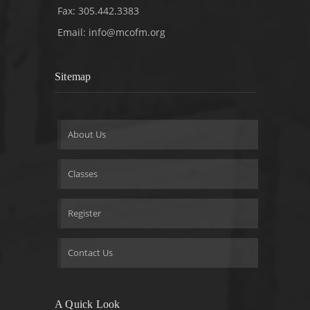
Fax: 305.442.3383
Email:
info@mcofm.org
Sitemap
About Us
Classes
Register
Contact Us
A Quick Look