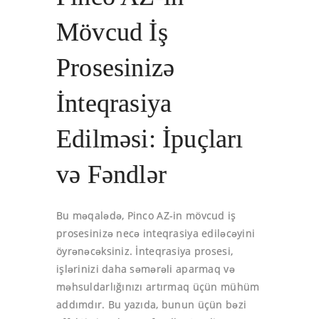
Mövcud İş
Prosesinizə
İnteqrasiya
Edilməsi: İpuçları
və Fəndlər
Bu məqalədə, Pinco AZ-in mövcud iş
prosesinizə necə inteqrasiya ediləcəyini
öyrənəcəksiniz. İnteqrasiya prosesi,
işlərinizi daha səmərəli aparmaq və
məhsuldarlığınızı artırmaq üçün mühüm
addımdır. Bu yazıda, bunun üçün bəzi