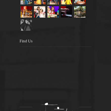
Find Us