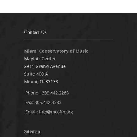
Contact Us
Miami Conservatory of Music
Mayfair Center
2911 Grand Avenue
Suite 400 A
Miami, FL 33133
Phone : 305.442.2283
Fax: 305.442.3383
Email:
info@mcofm.org
Sitemap