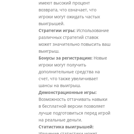
имеют высокий процент
возврата, что означает, что
игроки могут ожидать частых
выигрышей.
Стратегии игры:
Использование
различных стратегий ставок
может значительно повысить ваш
выигрыш.
Бонусы за регистрацию:
Новые
игроки могут получить
дополнительные средства на
счет, что также увеличивает
шансы на выигрыш.
Демонстрационные игры:
Возможность оттачивать навыки
в бесплатной версии позволяет
лучше подготовиться перед игрой
на реальные деньги.
Статистика выигрышей:
Изучение статистики может