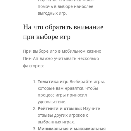
помочь в выборе наиболее
выгодных игр.
На что обратить внимание
при выборе игр
При выборе игр в мобильном казино
Пин-Ап важно учитывать несколько
факторов:
Тематика игр:
Выбирайте игры,
которые вам нравятся, чтобы
процесс игры приносил
удовольствие.
Рейтинги и отзывы:
Изучите
отзывы других игроков о
выбранных играх.
Минимальная и максимальная