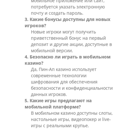
мобильное приложение или сайт,
потребуется указать электронную
почту и создать пароль.
3. Какие бонусы доступны для новых
игроков?
Новые игроки могут получить
приветственный бонус на первый
депозит и другие акции, доступные в
мобильной версии.
4. Безопасно ли играть в мобильном
казино?
Да, Пин-Ап казино использует
современные технологии
шифрования для обеспечения
безопасности и конфиденциальности
данных игроков.
5. Какие игры предлагают на
мобильной платформе?
В мобильном казино доступны слоты,
настольные игры, видеопокер и live-
игры с реальными крупье.