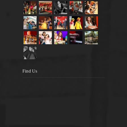
Find Us