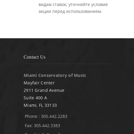
видам ставок; уточняйте условия
акции перед использованием.
Contact Us
Miami Conservatory of Music
Mayfair Center
2911 Grand Avenue
Suite 400 A
Miami, FL 33133
Phone : 305.442.2283
Fax: 305.442.3383