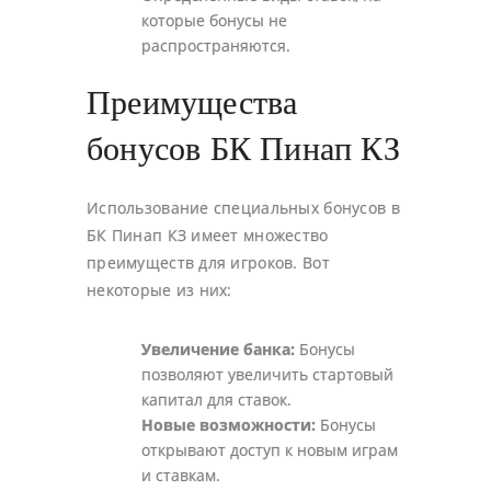
которые бонусы не
распространяются.
Преимущества
бонусов БК Пинап КЗ
Использование специальных бонусов в
БК Пинап КЗ имеет множество
преимуществ для игроков. Вот
некоторые из них:
Увеличение банка:
Бонусы
позволяют увеличить стартовый
капитал для ставок.
Новые возможности:
Бонусы
открывают доступ к новым играм
и ставкам.