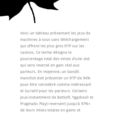
Voici un tableau présentant les jeux de
machines à sous sans téléchargement
qui offrent les plus gros RTP sur les
casinos. Ce terme désigne le
pourcentage total des mises d'une slot
qui sera reversé en gain réel aux
parieurs. En moyenne, un bandit
manchot doit présenter un RTP de 96%
pour être considéré comme intéressant
et lucratif pour les parieurs. Certains
jeux (notamment de BetSoft, Yggdrasil et
Pragmatic Play) reversent jusqu'à 97%+
de leurs mises totales en gains et