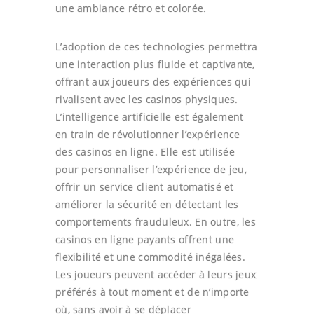
une ambiance rétro et colorée.
L’adoption de ces technologies permettra
une interaction plus fluide et captivante,
offrant aux joueurs des expériences qui
rivalisent avec les casinos physiques.
L’intelligence artificielle est également
en train de révolutionner l’expérience
des casinos en ligne. Elle est utilisée
pour personnaliser l’expérience de jeu,
offrir un service client automatisé et
améliorer la sécurité en détectant les
comportements frauduleux. En outre, les
casinos en ligne payants offrent une
flexibilité et une commodité inégalées.
Les joueurs peuvent accéder à leurs jeux
préférés à tout moment et de n’importe
où, sans avoir à se déplacer