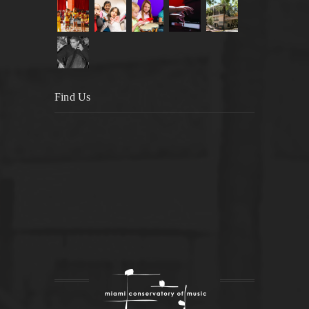
Find Us