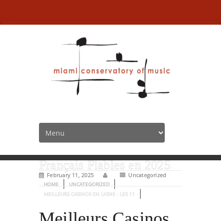
Meilleurs Casinos en
Ligne : Les 11 Sites
Français Fiables en 2025
February 11, 2025
Uncategorized
HOME
UNCATEGORIZED
MEILLEURS CASINOS EN LIGNE : LES 11
Meilleurs Casinos