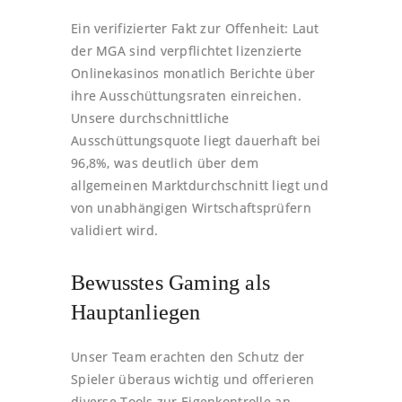
Ein verifizierter Fakt zur Offenheit: Laut
der MGA sind verpflichtet lizenzierte
Onlinekasinos monatlich Berichte über
ihre Ausschüttungsraten einreichen.
Unsere durchschnittliche
Ausschüttungsquote liegt dauerhaft bei
96,8%, was deutlich über dem
allgemeinen Marktdurchschnitt liegt und
von unabhängigen Wirtschaftsprüfern
validiert wird.
Bewusstes Gaming als
Hauptanliegen
Unser Team erachten den Schutz der
Spieler überaus wichtig und offerieren
diverse Tools zur Eigenkontrolle an.