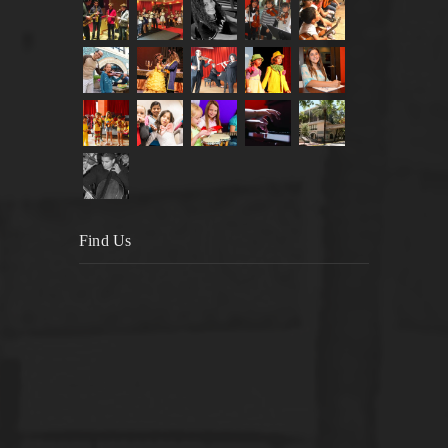
Find Us