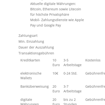
Aktuelle digitale Währungen:
Bitcoin, Ethereum sowie Litecoin
für höchste Privatsphäre
Mobil- Zahlungsdienste wie Apple
Pay und Google Pay
Zahlungsart
Min. Einzahlung
Dauer der Auszahlung
Transaktionsgebühren
Kreditkarten
10
3-5
Kostenlos
Euro
Arbeitstage
elektronische
10€
0-24 Std.
Gebührenfre
Wallets
Banküberweisung
20
3-7
Gebührenfre
Euro
Arbeitstage
digitale
20
bis zu 2
Gebührenfre
Währungen
Euro
Stunden