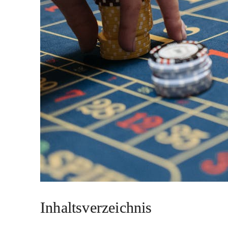
Inhaltsverzeichnis