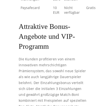
Paysafecard
10
Nicht
Gratis
EUR
verfügbar
Attraktive Bonus-
Angebote und VIP-
Programm
Die Kunden profitieren von einem
innovativen mehrschichtigen
Prämiensystem, das sowohl neue Spieler
als wie auch langjährige Dauerspieler
belohnt. Der Einzahlungsbonus verteilt
sich über die initialen 3 Einzahlungen
und gewährt großzügige Match-Boni
kombiniert mit Freispielen auf speziellen