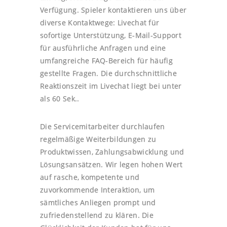
Verfügung. Spieler kontaktieren uns über
diverse Kontaktwege: Livechat für
sofortige Unterstützung, E-Mail-Support
für ausführliche Anfragen und eine
umfangreiche FAQ-Bereich für häufig
gestellte Fragen. Die durchschnittliche
Reaktionszeit im Livechat liegt bei unter
als 60 Sek..
Die Servicemitarbeiter durchlaufen
regelmäßige Weiterbildungen zu
Produktwissen, Zahlungsabwicklung und
Lösungsansätzen. Wir legen hohen Wert
auf rasche, kompetente und
zuvorkommende Interaktion, um
sämtliches Anliegen prompt und
zufriedenstellend zu klären. Die