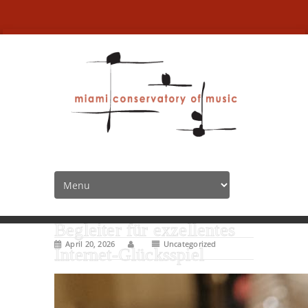
Max Casino – Dein
vertrauenswürdiger
Begleiter für exzellentes
April 20, 2026
Uncategorized
Internet-Glücksspiel
HOME
UNCATEGORIZED
MAX CASINO – DEIN VERTRAUENSWÜRD