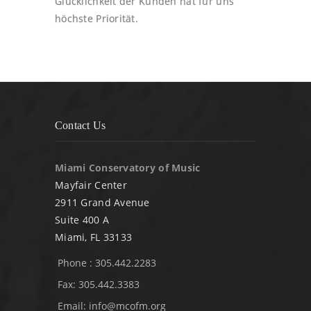
Glücklichkeit der Kunden hat für uns
höchste Priorität.
Contact Us
Miami Conservatory of Music
Mayfair Center
2911 Grand Avenue
Suite 400 A
Miami, FL 33133
Phone : 305.442.2283
Fax: 305.442.3383
Email:
info@mcofm.org