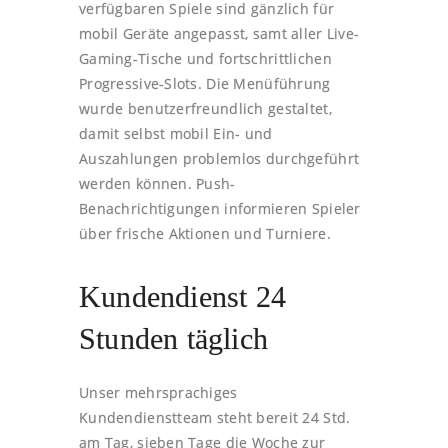
verfügbaren Spiele sind gänzlich für
mobil Geräte angepasst, samt aller Live-
Gaming-Tische und fortschrittlichen
Progressive-Slots. Die Menüführung
wurde benutzerfreundlich gestaltet,
damit selbst mobil Ein- und
Auszahlungen problemlos durchgeführt
werden können. Push-
Benachrichtigungen informieren Spieler
über frische Aktionen und Turniere.
Kundendienst 24
Stunden täglich
Unser mehrsprachiges
Kundendienstteam steht bereit 24 Std.
am Tag, sieben Tage die Woche zur