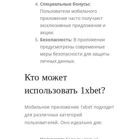
Специальные бонусы:
Пользователи мобильного
приложения часто получают
эксклюзивные предложения и
акции.
Безопасность:
В приложении
предусмотрены современные
меры безопасности для защиты
личных данных.
Кто может
использовать 1xbet?
Мобильное приложение 1xbet подходит
для различных категорий
пользователей. Оно идеально для: