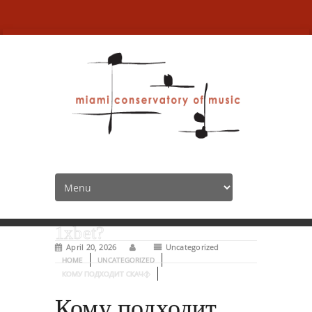
Кому подходит скачать
мобильное приложение
1xbet?
April 20, 2026
Uncategorized
HOME
UNCATEGORIZED
КОМУ ПОДХОДИТ СКАЧ�
Кому подходит