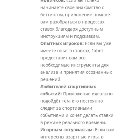
Новичков:
Если вы только
начинаете свое знакомство с
беттингом, приложение поможет
вам разобраться в процессах
ставок благодаря доступным
инструкциям и подсказкам.
Опытных игроков:
Если вы уже
имеете опыт в ставках, 1xbet
предоставит вам все
необходимые инструменты для
анализа и принятия осознанных
решений.
Любителей спортивных
событий:
Приложение идеально
подойдёт тем, кто постоянно
следит за спортивными
событиями и хочет делать ставки
в режиме реального времени.
Игорным энтузиастам:
Если вам
интересны азартные игры, в