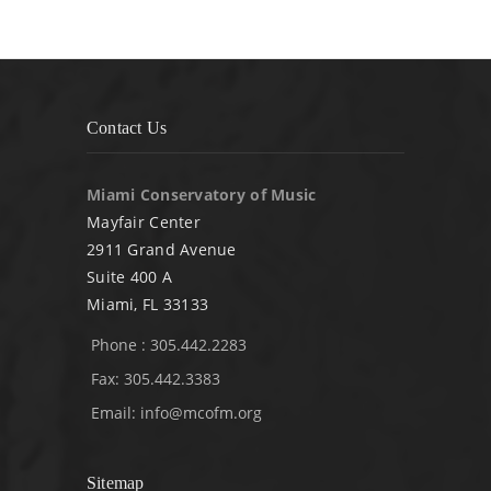
Contact Us
Miami Conservatory of Music
Mayfair Center
2911 Grand Avenue
Suite 400 A
Miami, FL 33133
Phone : 305.442.2283
Fax: 305.442.3383
Email:
info@mcofm.org
Sitemap