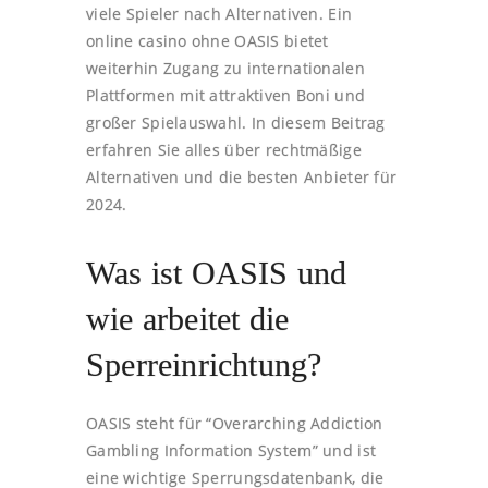
viele Spieler nach Alternativen. Ein
online casino ohne OASIS bietet
weiterhin Zugang zu internationalen
Plattformen mit attraktiven Boni und
großer Spielauswahl. In diesem Beitrag
erfahren Sie alles über rechtmäßige
Alternativen und die besten Anbieter für
2024.
Was ist OASIS und
wie arbeitet die
Sperreinrichtung?
OASIS steht für “Overarching Addiction
Gambling Information System” und ist
eine wichtige Sperrungsdatenbank, die