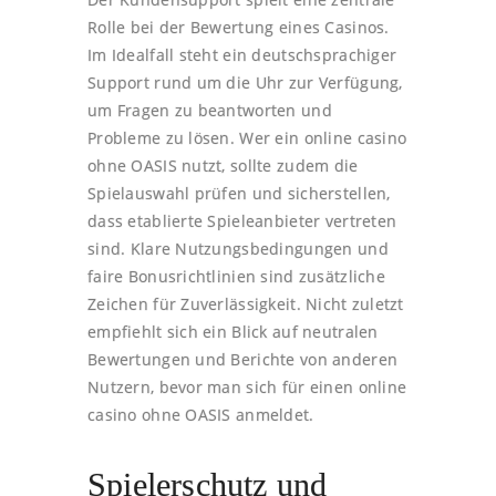
Rolle bei der Bewertung eines Casinos.
Im Idealfall steht ein deutschsprachiger
Support rund um die Uhr zur Verfügung,
um Fragen zu beantworten und
Probleme zu lösen. Wer ein online casino
ohne OASIS nutzt, sollte zudem die
Spielauswahl prüfen und sicherstellen,
dass etablierte Spieleanbieter vertreten
sind. Klare Nutzungsbedingungen und
faire Bonusrichtlinien sind zusätzliche
Zeichen für Zuverlässigkeit. Nicht zuletzt
empfiehlt sich ein Blick auf neutralen
Bewertungen und Berichte von anderen
Nutzern, bevor man sich für einen online
casino ohne OASIS anmeldet.
Spielerschutz und