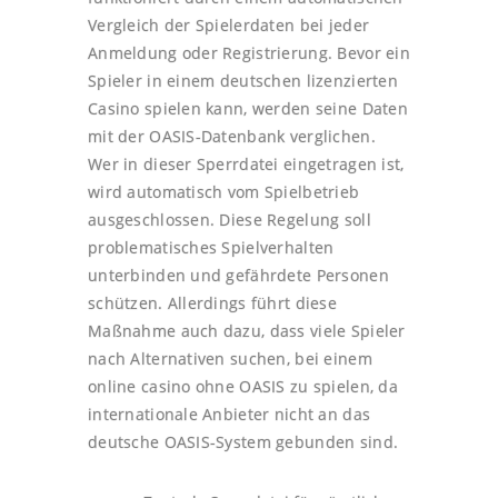
Vergleich der Spielerdaten bei jeder
Anmeldung oder Registrierung. Bevor ein
Spieler in einem deutschen lizenzierten
Casino spielen kann, werden seine Daten
mit der OASIS-Datenbank verglichen.
Wer in dieser Sperrdatei eingetragen ist,
wird automatisch vom Spielbetrieb
ausgeschlossen. Diese Regelung soll
problematisches Spielverhalten
unterbinden und gefährdete Personen
schützen. Allerdings führt diese
Maßnahme auch dazu, dass viele Spieler
nach Alternativen suchen, bei einem
online casino ohne OASIS zu spielen, da
internationale Anbieter nicht an das
deutsche OASIS-System gebunden sind.