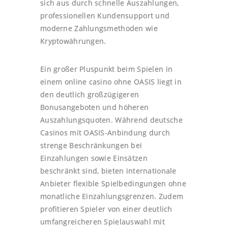
sich aus durch schnelle Auszahlungen,
professionellen Kundensupport und
moderne Zahlungsmethoden wie
Kryptowährungen.
Ein großer Pluspunkt beim Spielen in
einem online casino ohne OASIS liegt in
den deutlich großzügigeren
Bonusangeboten und höheren
Auszahlungsquoten. Während deutsche
Casinos mit OASIS-Anbindung durch
strenge Beschränkungen bei
Einzahlungen sowie Einsätzen
beschränkt sind, bieten internationale
Anbieter flexible Spielbedingungen ohne
monatliche Einzahlungsgrenzen. Zudem
profitieren Spieler von einer deutlich
umfangreicheren Spielauswahl mit