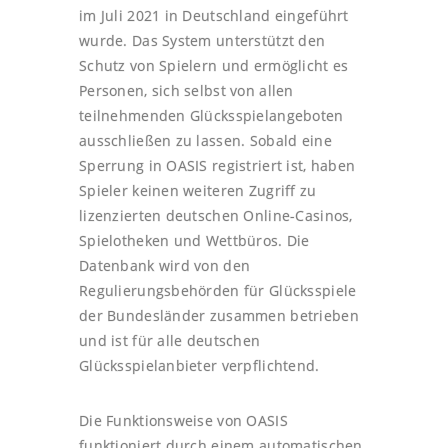
im Juli 2021 in Deutschland eingeführt
wurde. Das System unterstützt den
Schutz von Spielern und ermöglicht es
Personen, sich selbst von allen
teilnehmenden Glücksspielangeboten
ausschließen zu lassen. Sobald eine
Sperrung in OASIS registriert ist, haben
Spieler keinen weiteren Zugriff zu
lizenzierten deutschen Online-Casinos,
Spielotheken und Wettbüros. Die
Datenbank wird von den
Regulierungsbehörden für Glücksspiele
der Bundesländer zusammen betrieben
und ist für alle deutschen
Glücksspielanbieter verpflichtend.
Die Funktionsweise von OASIS
funktioniert durch einem automatischen