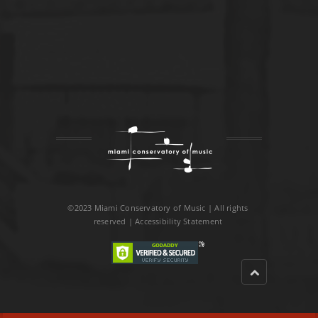
©2023 Miami Conservatory of Music | All rights
reserved |
Accessibility Statement