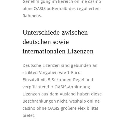
Genehmigung im Bereich online casino
ohne OASIS außerhalb des regulierten
Rahmens.
Unterschiede zwischen
deutschen sowie
internationalen Lizenzen
Deutsche Lizenzen sind gebunden an
strikten Vorgaben wie 1-Euro-
Einsatzlimit, 5-Sekunden-Regel und
verpflichtender OASIS-Anbindung.
Lizenzen aus dem Ausland haben diese
Beschränkungen nicht, weshalb online
casino ohne OASIS größere Flexibilität
bietet.