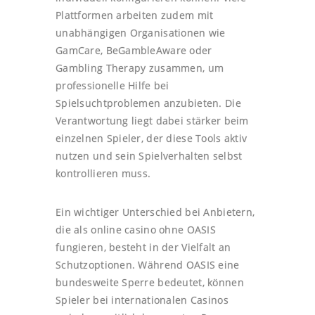
Plattformen arbeiten zudem mit
unabhängigen Organisationen wie
GamCare, BeGambleAware oder
Gambling Therapy zusammen, um
professionelle Hilfe bei
Spielsuchtproblemen anzubieten. Die
Verantwortung liegt dabei stärker beim
einzelnen Spieler, der diese Tools aktiv
nutzen und sein Spielverhalten selbst
kontrollieren muss.
Ein wichtiger Unterschied bei Anbietern,
die als online casino ohne OASIS
fungieren, besteht in der Vielfalt an
Schutzoptionen. Während OASIS eine
bundesweite Sperre bedeutet, können
Spieler bei internationalen Casinos