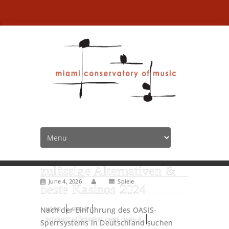
Internet Glücksspiel ohne
OASIS: Rechtlich
zulässige Alternativen &
June 4, 2026
Spiele
beste Kasinos 2024
Nach der Einführung des OASIS-
HOME
SPIELE
INTERNET GLÜCKSSPIEL OHNE OASIS: R
Sperrsystems in Deutschland suchen