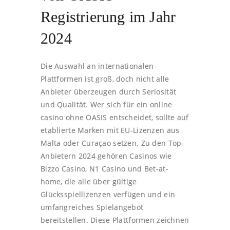
Registrierung im Jahr
2024
Die Auswahl an internationalen
Plattformen ist groß, doch nicht alle
Anbieter überzeugen durch Seriosität
und Qualität. Wer sich für ein online
casino ohne OASIS entscheidet, sollte auf
etablierte Marken mit EU-Lizenzen aus
Malta oder Curaçao setzen. Zu den Top-
Anbietern 2024 gehören Casinos wie
Bizzo Casino, N1 Casino und Bet-at-
home, die alle über gültige
Glücksspiellizenzen verfügen und ein
umfangreiches Spielangebot
bereitstellen. Diese Plattformen zeichnen