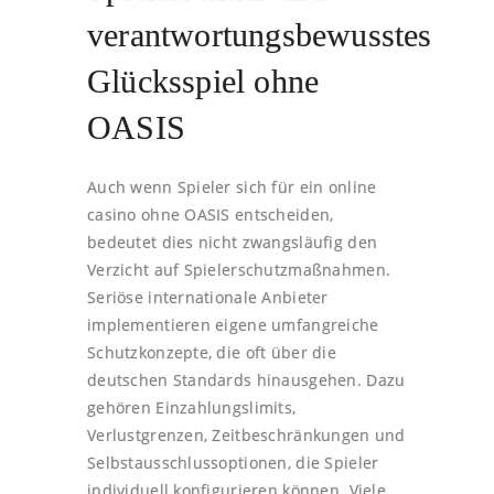
verantwortungsbewusstes
Glücksspiel ohne
OASIS
Auch wenn Spieler sich für ein online
casino ohne OASIS entscheiden,
bedeutet dies nicht zwangsläufig den
Verzicht auf Spielerschutzmaßnahmen.
Seriöse internationale Anbieter
implementieren eigene umfangreiche
Schutzkonzepte, die oft über die
deutschen Standards hinausgehen. Dazu
gehören Einzahlungslimits,
Verlustgrenzen, Zeitbeschränkungen und
Selbstausschlussoptionen, die Spieler
individuell konfigurieren können. Viele