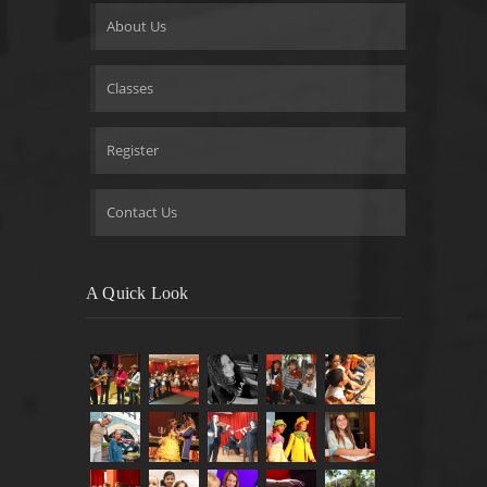
About Us
Classes
Register
Contact Us
A Quick Look