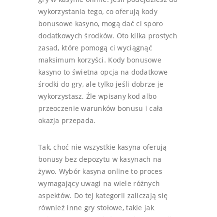
wykorzystania tego, co oferują kody
bonusowe kasyno, mogą dać ci sporo
dodatkowych środków. Oto kilka prostych
zasad, które pomogą ci wyciągnąć
maksimum korzyści. Kody bonusowe
kasyno to świetna opcja na dodatkowe
środki do gry, ale tylko jeśli dobrze je
wykorzystasz. Źle wpisany kod albo
przeoczenie warunków bonusu i cała
okazja przepada.
Tak, choć nie wszystkie kasyna oferują
bonusy bez depozytu w kasynach na
żywo. Wybór kasyna online to proces
wymagający uwagi na wiele różnych
aspektów. Do tej kategorii zaliczają się
również inne gry stołowe, takie jak