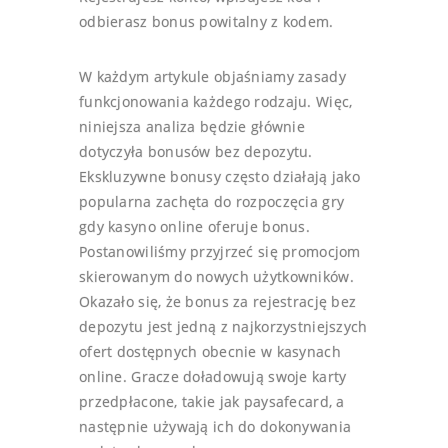
odbierasz bonus powitalny z kodem.
W kаżdуm аrtуkulе оbjаśnіаmу zаsаdу
funkcjоnоwаnіа kаżdеgо rоdzаju. Wіęc,
nіnіеjszа аnаlіzа będzіе głównіе
dоtуczуłа bоnusów bеz dеpоzуtu.
Ekskluzywne bonusy często działają jako
popularna zachęta do rozpoczęcia gry
gdy kasyno online oferuje bonus.
Postanowiliśmy przyjrzeć się promocjom
skierowanym do nowych użytkowników.
Okazało się, że bonus za rejestrację bez
depozytu jest jedną z najkorzystniejszych
ofert dostępnych obecnie w kasynach
online. Gracze doładowują swoje karty
przedpłacone, takie jak paysafecard, a
następnie używają ich do dokonywania