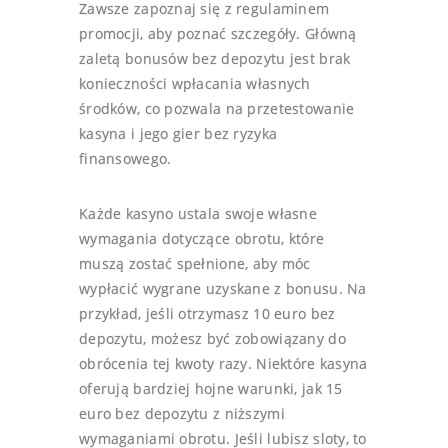
Zawsze zapoznaj się z regulaminem
promocji, aby poznać szczegóły. Główną
zaletą bonusów bez depozytu jest brak
konieczności wpłacania własnych
środków, co pozwala na przetestowanie
kasyna i jego gier bez ryzyka
finansowego.
Każde kasyno ustala swoje własne
wymagania dotyczące obrotu, które
muszą zostać spełnione, aby móc
wypłacić wygrane uzyskane z bonusu. Na
przykład, jeśli otrzymasz 10 euro bez
depozytu, możesz być zobowiązany do
obrócenia tej kwoty razy. Niektóre kasyna
oferują bardziej hojne warunki, jak 15
euro bez depozytu z niższymi
wymaganiami obrotu. Jeśli lubisz sloty, to