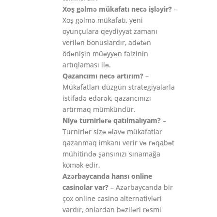
Xoş gəlmə mükafatı necə işləyir?
–
Xoş gəlmə mükafatı, yeni
oyunçulara qeydiyyat zamanı
verilən bonuslardır, adətən
ödənişin müəyyən faizinin
artıqlaması ilə.
Qazancımı necə artırım?
–
Mükafatları düzgün strategiyalarla
istifadə edərək, qazancınızı
artırmaq mümkündür.
Niyə turnirlərə qatılmalıyam?
–
Turnirlər sizə əlavə mükafatlar
qazanmaq imkanı verir və rəqabət
mühitində şansınızı sınamağa
kömək edir.
Azərbaycanda hansı online
casinolar var?
– Azərbaycanda bir
çox online casino alternativləri
vardır, onlardan bəziləri rəsmi