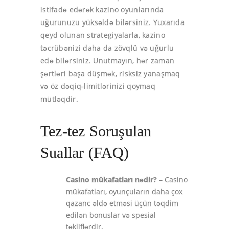
istifadə edərək kazino oyunlarında
uğurunuzu yüksəldə bilərsiniz. Yuxarıda
qeyd olunan strategiyalarla, kazino
təcrübənizi daha da zövqlü və uğurlu
edə bilərsiniz. Unutmayın, hər zaman
şərtləri başa düşmək, risksiz yanaşmaq
və öz dəqiq-limitlərinizi qoymaq
mütləqdir.
Tez-tez Soruşulan
Suallar (FAQ)
Casino mükafatları nədir?
– Casino
mükafatları, oyunçuların daha çox
qazanc əldə etməsi üçün təqdim
edilən bonuslar və spesial
təkliflərdir.