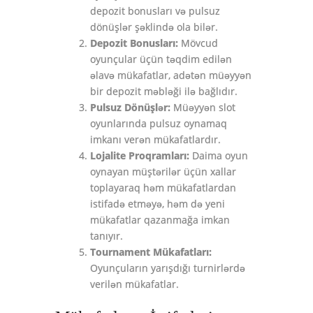
depozit bonusları və pulsuz
dönüşlər şəklində ola bilər.
Depozit Bonusları:
Mövcud
oyunçular üçün təqdim edilən
əlavə mükafatlar, adətən müəyyən
bir depozit məbləği ilə bağlıdır.
Pulsuz Dönüşlər:
Müəyyən slot
oyunlarında pulsuz oynamaq
imkanı verən mükafatlardır.
Lojalite Proqramları:
Daima oyun
oynayan müştərilər üçün xallar
toplayaraq həm mükafatlardan
istifadə etməyə, həm də yeni
mükafatlar qazanmağa imkan
tanıyır.
Tournament Mükafatları:
Oyunçuların yarışdığı turnirlərdə
verilən mükafatlar.